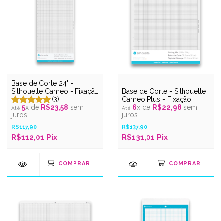
Base de Corte 24" -
Silhouette Cameo - Fixação
Base de Corte - Silhouette
Normal
(3)
Cameo Plus - Fixação
5
x de
R$23,58
sem
Normal
6
x de
R$22,98
sem
juros
juros
R$117,90
R$137,90
R$112,01 Pix
R$131,01 Pix