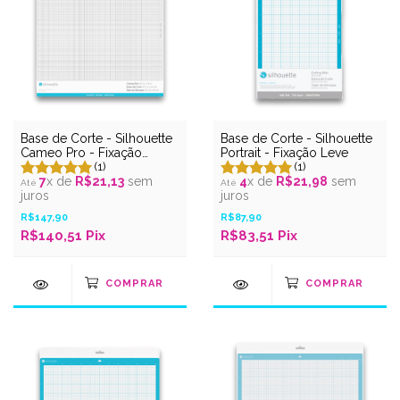
Base de Corte - Silhouette
Base de Corte - Silhouette
Cameo Pro - Fixação
Portrait - Fixação Leve
Normal
(1)
(1)
7
x de
R$21,13
sem
4
x de
R$21,98
sem
juros
juros
R$147,90
R$87,90
R$140,51 Pix
R$83,51 Pix