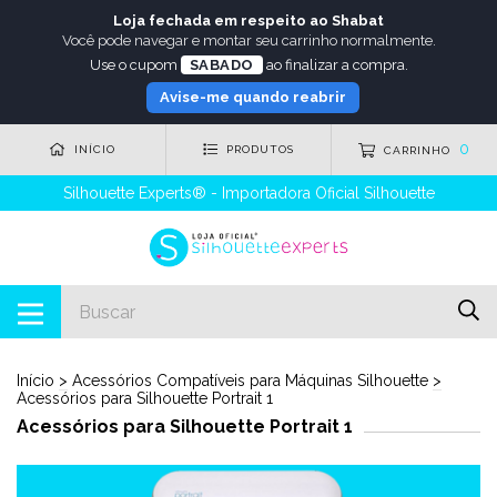
Loja fechada em respeito ao Shabat
Você pode navegar e montar seu carrinho normalmente.
Use o cupom
SABADO
ao finalizar a compra.
Avise-me quando reabrir
0
INÍCIO
PRODUTOS
CARRINHO
Silhouette Experts® - Importadora Oficial Silhouette
Início
>
Acessórios Compatíveis para Máquinas Silhouette
>
Acessórios para Silhouette Portrait 1
Acessórios para Silhouette Portrait 1