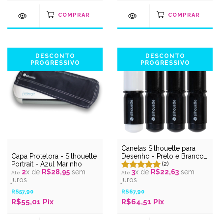
DESCONTO
DESCONTO
PROGRESSIVO
PROGRESSIVO
Canetas Silhouette para
Capa Protetora - Silhouette
Desenho - Preto e Branco -
Portrait - Azul Marinho
4 unidades
(2)
2
x de
R$28,95
sem
3
x de
R$22,63
sem
juros
juros
R$57,90
R$67,90
R$55,01
Pix
R$64,51
Pix