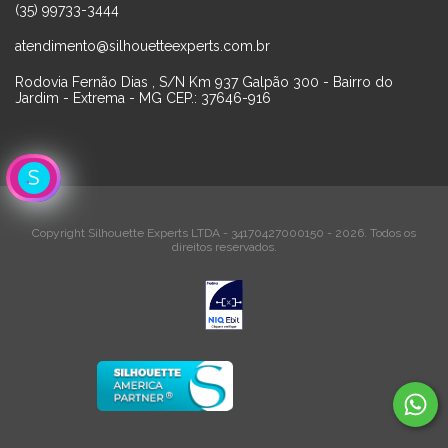
(35) 99733-3444
atendimento@silhouetteexperts.com.br
Rodovia Fernão Dias , S/N Km 937 Galpão 300 - Bairro do
Jardim - Extrema - MG CEP.: 37646-916
Copyright Silhouette Experts LTDA - 34170427000150 - 2026. Todos os
direitos reservados.