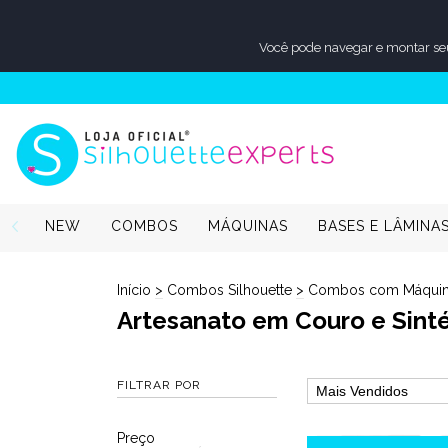
Você pode navegar e montar se
NEW
COMBOS
MÁQUINAS
BASES E LÂMINA
Início
>
Combos Silhouette
>
Combos com Máquin
Artesanato em Couro e Sinté
FILTRAR POR
Preço