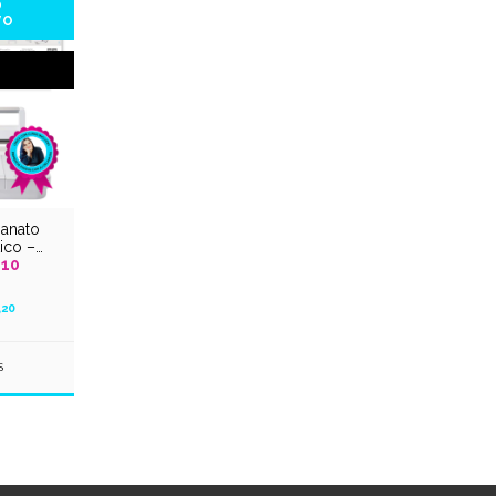
O
VO
anato
ico –
,10
,20
S