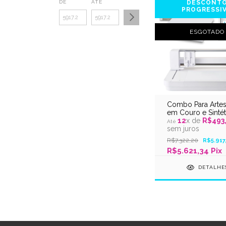
DE
ATÉ
DESCONT
PROGRESSI
ESGOTADO
Combo Para Artes
em Couro e Sintét
Silhouette Experts
12
x de
R$493
sem juros
R$7.322,20
R$5.917
R$5.621,34 Pix
DETALHE