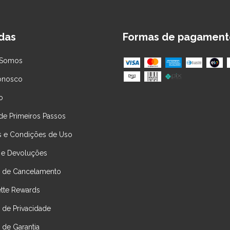
das
Formas de pagament
Somos
onosco
o
de Primeiros Passos
 e Condições de Uso
 e Devoluções
ca de Cancelamento
ette Rewards
a de Privacidade
a de Garantia