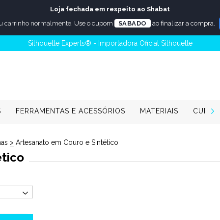
Loja fechada em respeito ao Shabat
u carrinho normalmente.
Use o cupom
SABADO
ao finalizar a compra.
Silhouette Experts® - Importadora Oficial Silhouette
S
FERRAMENTAS E ACESSÓRIOS
MATERIAIS
CURSO
as
>
Artesanato em Couro e Sintético
tico