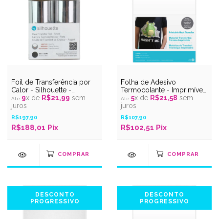
Foil de Transferência por
Folha de Adesivo
Calor - Silhouette -
Termocolante - Imprimível
Prateado
9
x de
R$21,99
sem
- Tecidos Escuros
5
x de
R$21,58
sem
juros
juros
R$197,90
R$107,90
R$188,01
Pix
R$102,51
Pix
DESCONTO
DESCONTO
PROGRESSIVO
PROGRESSIVO