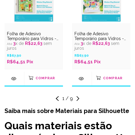
Folha de Adesivo
Folha de Adesivo
Temporário para Vidros -
Temporário para Vidros -
Transparente - Imprimível -
3
x de
R$22,63
sem
Branco - Imprimível - 21,5 x
3
x de
R$22,63
sem
21,5 x 28 cm - 5 unidades
juros
28 cm - 5 unidades
juros
R$67,90
R$67,90
R$64,51
Pix
R$64,51
Pix
1
/
9
Saiba mais sobre Materiais para Silhouette
Quais materiais estão