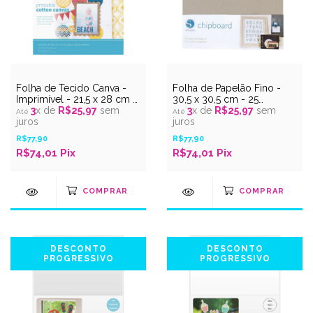
Folha de Tecido Canva -
Folha de Papelão Fino -
Imprimível - 21,5 x 28 cm -
30,5 x 30,5 cm - 25
8 unidades
3
x de
R$25,97
sem
unidades
3
x de
R$25,97
sem
juros
juros
R$77,90
R$77,90
R$74,01
Pix
R$74,01
Pix
DESCONTO
DESCONTO
PROGRESSIVO
PROGRESSIVO