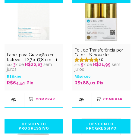
Foil de Transferência por
Papel para Gravação em
Calor - Silhouette -
Relevo - 12,7 x 17,8 cm - 10
Dourado
(1)
unidades
3
x de
R$22,63
sem
9
x de
R$21,99
sem
juros
juros
R$67,90
R$197,90
R$64,51
Pix
R$188,01
Pix
DESCONTO
DESCONTO
PROGRESSIVO
PROGRESSIVO