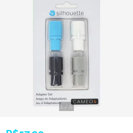
1
/
6