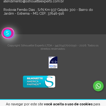
atendimento@silhouetteexperts.com.br
Rodovia Fernão Dias , S/N Km 937 Galpão 300 - Bairro do
Jardim - Extrema - MG CEP.: 37646-916
Copyright Silhouette Experts LTDA - 34170427000150 - 2026. Todos os
direitos reservados.
Ao navegar por este site
você aceita o uso de cookies
para