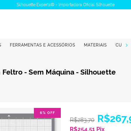
Silhouette Experts® - Importadora Oficial Silhouette
S
FERRAMENTAS E ACESSÓRIOS
MATERIAIS
CURSO
Feltro - Sem Máquina - Silhouette
6
% OFF
R$267,
R$283,70
R$254,51 Pix