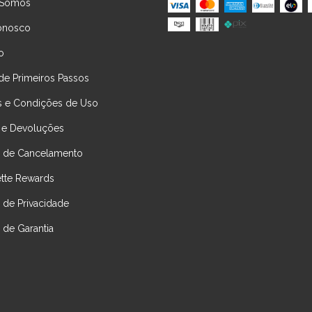
Somos
onosco
o
de Primeiros Passos
 e Condições de Uso
 e Devoluções
ca de Cancelamento
ette Rewards
a de Privacidade
a de Garantia