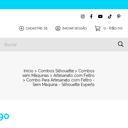
0
R$0,00
CADASTRE-SE
INICIAR SESSÃO
-
S
COMPATIBILIDADE
BLOG
Início
>
Combos Silhouette
>
Combos
sem Máquinas
>
Artesanato com Feltro
>
Combo Para Artesanato com Feltro -
Sem Máquina - Silhouette Experts
90