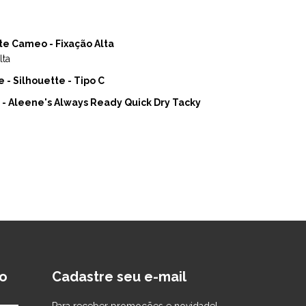
te Cameo - Fixação Alta
lta
 - Silhouette - Tipo C
 - Aleene's Always Ready Quick Dry Tacky
o
Cadastre seu e-mail
Para receber promoções e novidade!