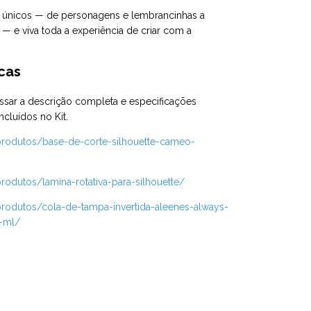
 únicos — de personagens e lembrancinhas a
— e viva toda a experiência de criar com a
cas
essar a descrição completa e especificações
ncluídos no Kit.
/produtos/base-de-corte-silhouette-cameo-
rodutos/lamina-rotativa-para-silhouette/
produtos/cola-de-tampa-invertida-aleenes-always-
8-ml/