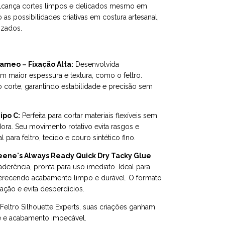
alcança cortes limpos e delicados mesmo em
as possibilidades criativas em costura artesanal,
izados.
ameo – Fixação Alta:
Desenvolvida
m maior espessura e textura, como o feltro.
 corte, garantindo estabilidade e precisão sem
ipo C:
Perfeita para cortar materiais flexíveis sem
ora. Seu movimento rotativo evita rasgos e
para feltro, tecido e couro sintético fino.
leene's Always Ready Quick Dry Tacky Glue
aderência, pronta para uso imediato. Ideal para
 oferecendo acabamento limpo e durável. O formato
icação e evita desperdícios.
ltro Silhouette Experts, suas criações ganham
e e acabamento impecável.