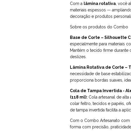
Com a
lâmina rotativa
, você 
materiais espessos — ampliando 
decoração e produtos personal
Sobre os produtos do Combo
Base de Corte – Silhouette C
especialmente para materiais co
Mantém o tecido firme durante o
deslizes.
Lâmina Rotativa de Corte – T
necessidade de base estabilizad
proporciona bordas suaves, ideal 
Cola de Tampa Invertida - A
(118 ml)
:
Cola artesanal de alta 
colar feltro, tecidos e papéis,
de tampa invertida facilita a apl
Com o Combo Artesanato com Fe
forma com precisão, praticidad